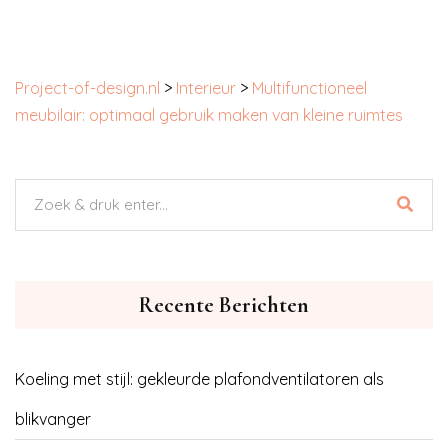
Project-of-design.nl
>
Interieur
>
Multifunctioneel
meubilair: optimaal gebruik maken van kleine ruimtes
Recente Berichten
Koeling met stijl: gekleurde plafondventilatoren als
blikvanger