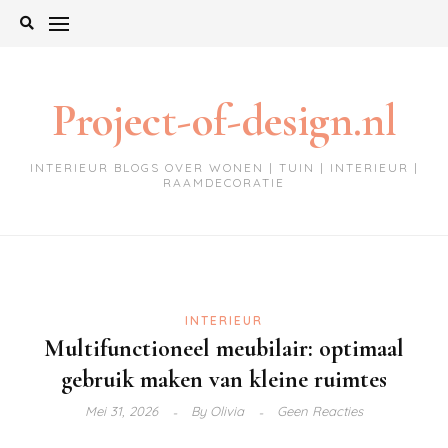
Ga
naar
de
inhoud
Project-of-design.nl
INTERIEUR BLOGS OVER WONEN | TUIN | INTERIEUR |
RAAMDECORATIE
INTERIEUR
Multifunctioneel meubilair: optimaal
gebruik maken van kleine ruimtes
Mei 31, 2026
By
Olivia
Geen Reacties