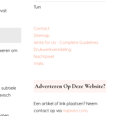
Tuin
evat
Contact
Sitemap
Write for Us - Complete Guidelines
‎Drukwerkveredeling
nieren om
‎Nachtpixel
‎Vialis
Adverteren Op Deze Website?
 subtiele
avisch
Een artikel of link plaatsen? Neem
contact op via
napiseo.com
.
laten