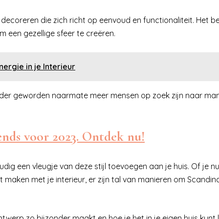
decoreren die zich richt op eenvoud en functionaliteit. Het b
m een gezellige sfeer te creëren.
rgie in je Interieur
lairder geworden naarmate meer mensen op zoek zijn naar ma
ends voor 2023. Ontdek nu!
dig een vleugje van deze stijl toevoegen aan je huis. Of je nu
maken met je interieur, er zijn tal van manieren om Scandin
ntwerp zo bijzonder maakt en hoe je het in je eigen huis kunt 