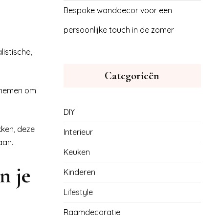
Bespoke wanddecor voor een
persoonlijke touch in de zomer
istische,
Categorieën
nt nemen om
DIY
kken, deze
Interieur
aan.
Keuken
n je
Kinderen
Lifestyle
Raamdecoratie