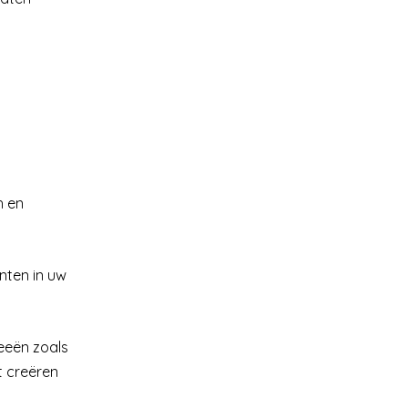
h en
nten in uw
deeën zoals
t creëren