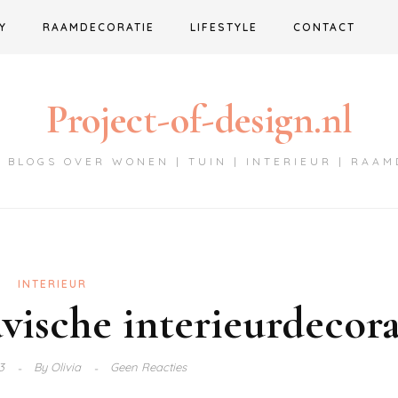
Y
RAAMDECORATIE
LIFESTYLE
CONTACT
Project-of-design.nl
 BLOGS OVER WONEN | TUIN | INTERIEUR | RAA
INTERIEUR
vische interieurdecora
23
By
Olivia
Geen Reacties