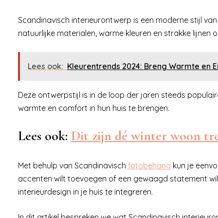
Scandinavisch interieurontwerp is een moderne stijl van 
natuurlijke materialen, warme kleuren en strakke lijnen o
Lees ook:
Kleurentrends 2024: Breng Warmte en Ene
Deze ontwerpstijl is in de loop der jaren steeds popu
warmte en comfort in hun huis te brengen.
Lees ook:
Dit zijn dé winter woon tr
Met behulp van Scandinavisch
fotobehang
kun je eenvou
accenten wilt toevoegen of een gewaagd statement wilt 
interieurdesign in je huis te integreren.
In dit artikel bespreken we wat Scandinavisch interieuro