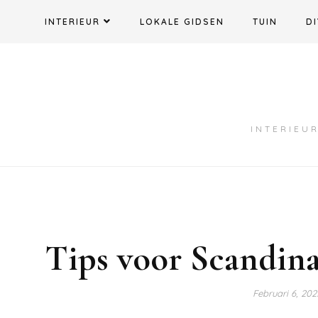
Ga
INTERIEUR
LOKALE GIDSEN
TUIN
DI
naar
de
inhoud
INTERIEUR
Tips voor Scandina
Februari 6, 20