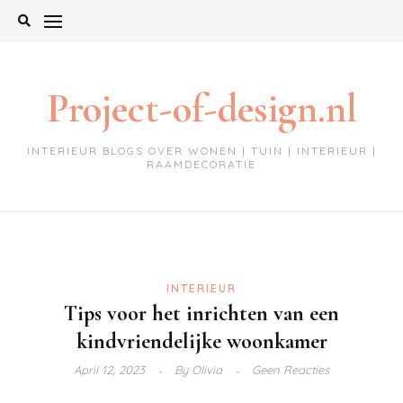
Ga
naar
de
inhoud
Project-of-design.nl
INTERIEUR BLOGS OVER WONEN | TUIN | INTERIEUR |
RAAMDECORATIE
INTERIEUR
Tips voor het inrichten van een
kindvriendelijke woonkamer
April 12, 2023
By
Olivia
Geen Reacties