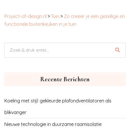
Project-of-design.nl
>
Tuin
>
Zo creëer je een gezellige en
functionele buitenkeuken in je tuin
Recente Berichten
Koeling met stijl: gekleurde plafondventilatoren als
blikvanger
Nieuwe technologie in duurzame raamisolatie