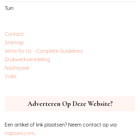
Tuin
Contact
Sitemap
Write for Us - Complete Guidelines
‎Drukwerkveredeling
‎Nachtpixel
‎Vialis
Adverteren Op Deze Website?
Een artikel of link plaatsen? Neem contact op via
napiseo.com
.