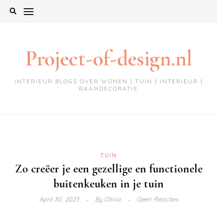
Ga
naar
de
inhoud
Project-of-design.nl
INTERIEUR BLOGS OVER WONEN | TUIN | INTERIEUR |
RAAMDECORATIE
TUIN
Zo creëer je een gezellige en functionele
buitenkeuken in je tuin
April 30, 2023
By
Olivia
Geen Reacties