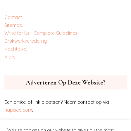
Contact
Sitemap
Write for Us - Complete Guidelines
‎Drukwerkveredeling
‎Nachtpixel
‎Vialis
Adverteren Op Deze Website?
Een artikel of link plaatsen? Neem contact op via
napiseo.com
.
We use cookies on our website to give you the most