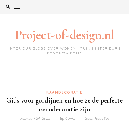
Ga
naar
de
inhoud
Project-of-design.nl
INTERIEUR BLOGS OVER WONEN | TUIN | INTERIEUR |
RAAMDECORATIE
RAAMDECORATIE
Gids voor gordijnen en hoe ze de perfecte
raamdecoratie zijn
Februari 24, 2023
By
Olivia
Geen Reacties