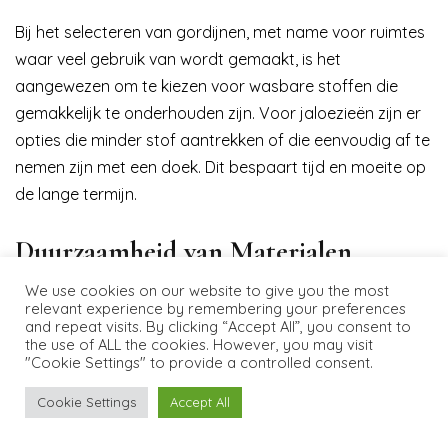
Bij het selecteren van gordijnen, met name voor ruimtes
waar veel gebruik van wordt gemaakt, is het
aangewezen om te kiezen voor wasbare stoffen die
gemakkelijk te onderhouden zijn. Voor jaloezieën zijn er
opties die minder stof aantrekken of die eenvoudig af te
nemen zijn met een doek. Dit bespaart tijd en moeite op
de lange termijn.
Duurzaamheid van Materialen
We use cookies on our website to give you the most
relevant experience by remembering your preferences
De duurzaamheid van de gekozen materialen is een
and repeat visits. By clicking “Accept All”, you consent to
belangrijke overweging, zeker bij grote raampartijen die
the use of ALL the cookies. However, you may visit
"Cookie Settings" to provide a controlled consent.
dagelijks worden gebruikt. Kwalitatieve constructie en
weerbestendige materialen garanderen dat de
Cookie Settings
Accept All
raambekleding lang meegaat en zijn functie blijft
vervullen. Een stevige stof voor gordijnen en robuuste