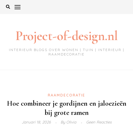
Ga
naar
de
inhoud
Project-of-design.nl
INTERIEUR BLOGS OVER WONEN | TUIN | INTERIEUR |
RAAMDECORATIE
RAAMDECORATIE
Hoe combineer je gordijnen en jaloezieën
bij grote ramen
Januari 18, 2026
By
Olivia
Geen Reacties