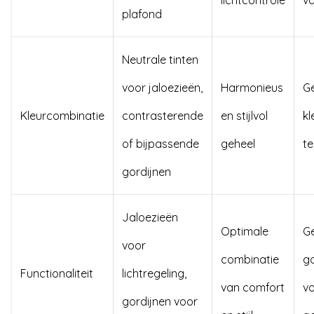
lichtcontrole
va
plafond
Neutrale tinten
voor jaloezieën,
Harmonieus
Ge
Kleurcombinatie
contrasterende
en stijlvol
kl
of bijpassende
geheel
t
gordijnen
Jaloezieën
Optimale
Ge
voor
combinatie
go
Functionaliteit
lichtregeling,
van comfort
v
gordijnen voor