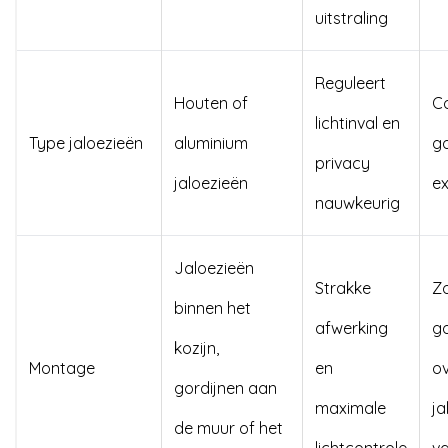
uitstraling
Reguleert
Houten of
C
lichtinval en
Type jaloezieën
aluminium
go
privacy
jaloezieën
ex
nauwkeurig
Jaloezieën
Strakke
Z
binnen het
afwerking
go
kozijn,
Montage
en
ov
gordijnen aan
maximale
ja
de muur of het