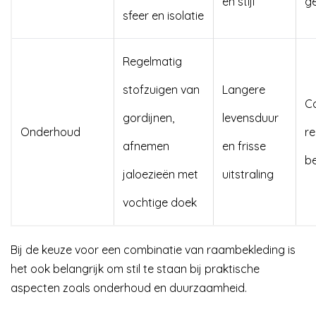
en stijl
g
sfeer en isolatie
Regelmatig
stofzuigen van
Langere
Co
gordijnen,
levensduur
Onderhoud
re
afnemen
en frisse
b
jaloezieën met
uitstraling
vochtige doek
Bij de keuze voor een combinatie van raambekleding is
het ook belangrijk om stil te staan bij praktische
aspecten zoals onderhoud en duurzaamheid.