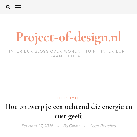
Ga
naar
de
inhoud
Project-of-design.nl
INTERIEUR BLOGS OVER WONEN | TUIN | INTERIEUR |
RAAMDECORATIE
LIFESTYLE
Hoe ontwerp je een ochtend die energie en
rust geeft
Februari 27, 2026
By
Olivia
Geen Reacties