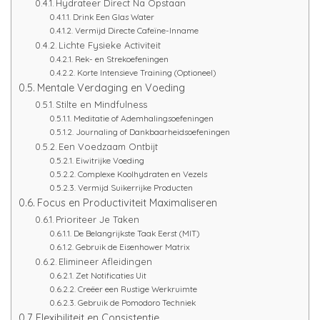
Hydrateer Direct Na Opstaan
Drink Een Glas Water
Vermijd Directe Cafeïne-Inname
Lichte Fysieke Activiteit
Rek- en Strekoefeningen
Korte Intensieve Training (Optioneel)
Mentale Verdaging en Voeding
Stilte en Mindfulness
Meditatie of Ademhalingsoefeningen
Journaling of Dankbaarheidsoefeningen
Een Voedzaam Ontbijt
Eiwitrijke Voeding
Complexe Koolhydraten en Vezels
Vermijd Suikerrijke Producten
Focus en Productiviteit Maximaliseren
Prioriteer Je Taken
De Belangrijkste Taak Eerst (MIT)
Gebruik de Eisenhower Matrix
Elimineer Afleidingen
Zet Notificaties Uit
Creëer een Rustige Werkruimte
Gebruik de Pomodoro Techniek
Flexibiliteit en Consistentie