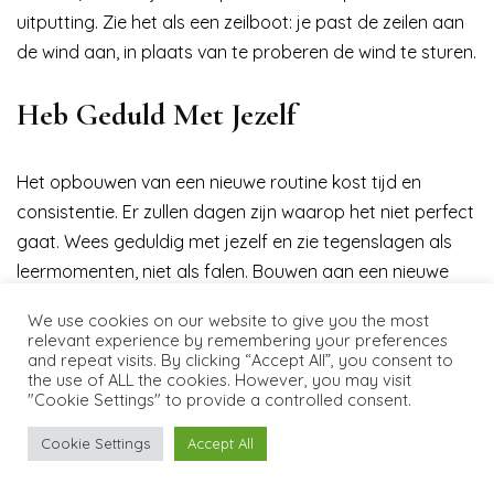
uitputting. Zie het als een zeilboot: je past de zeilen aan
de wind aan, in plaats van te proberen de wind te sturen.
Heb Geduld Met Jezelf
Het opbouwen van een nieuwe routine kost tijd en
consistentie. Er zullen dagen zijn waarop het niet perfect
gaat. Wees geduldig met jezelf en zie tegenslagen als
leermomenten, niet als falen. Bouwen aan een nieuwe
routine is als het cultiveren van een tuin: het vraagt om
We use cookies on our website to give you the most
geduld en aandacht, en niet elke zaadje ontkiemt
relevant experience by remembering your preferences
and repeat visits. By clicking “Accept All”, you consent to
tegelijk.
the use of ALL the cookies. However, you may visit
"Cookie Settings" to provide a controlled consent.
Evolueer Je Routine
Cookie Settings
Accept All