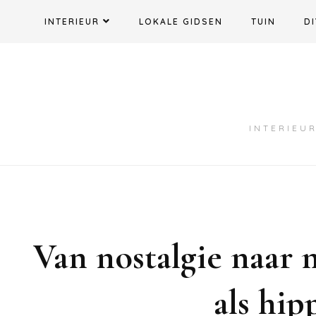
Ga
INTERIEUR
LOKALE GIDSEN
TUIN
DI
naar
de
inhoud
INTERIEUR
Van nostalgie naar 
als hi