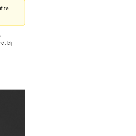
f te
s.
dt bij