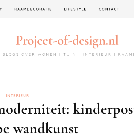
Y
RAAMDECORATIE
LIFESTYLE
CONTACT
Project-of-design.nl
 BLOGS OVER WONEN | TUIN | INTERIEUR | RAA
INTERIEUR
moderniteit: kinderpos
ppe wandkunst