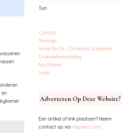
Tuin
Contact
Sitemap
Write for Us - Complete Guidelines
olwassenen
‎Drukwerkveredeling
lwassen
‎Nachtpixel
‎Vialis
kinderen
 en
Adverteren Op Deze Website?
babykamer
Een artikel of link plaatsen? Neem
contact op via
napiseo.com
.