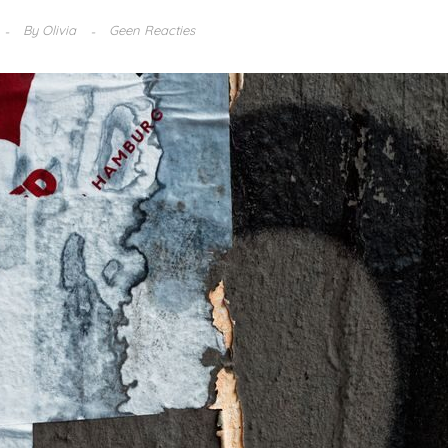
By
Olivia
Geen Reacties