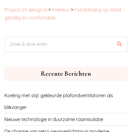
Project-of-design.nl
>
Interieur
>
Fotobehang op maat –
gezellig en comfortabel
Recente Berichten
Koeling met stijl: gekleurde plafondventilatoren als
blikvanger
Nieuwe technologie in duurzame raamisolatie
De charme van retro neonverlichting in moderne