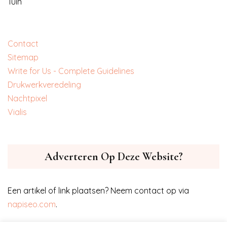
Tuin
Contact
Sitemap
Write for Us - Complete Guidelines
‎Drukwerkveredeling
‎Nachtpixel
‎Vialis
Adverteren Op Deze Website?
Een artikel of link plaatsen? Neem contact op via
napiseo.com
.