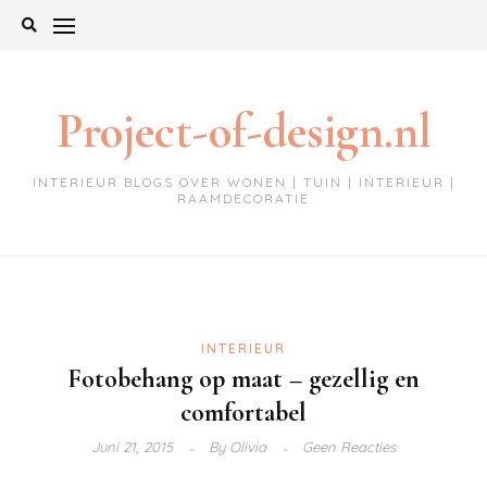
Ga
naar
de
inhoud
Project-of-design.nl
INTERIEUR BLOGS OVER WONEN | TUIN | INTERIEUR |
RAAMDECORATIE
INTERIEUR
Fotobehang op maat – gezellig en
comfortabel
Juni 21, 2015
By
Olivia
Geen Reacties