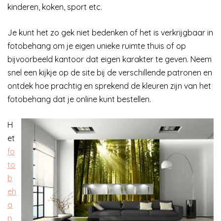
kinderen, koken, sport etc.
Je kunt het zo gek niet bedenken of het is verkrijgbaar in
fotobehang om je eigen unieke ruimte thuis of op
bijvoorbeeld kantoor dat eigen karakter te geven. Neem
snel een kijkje op de site bij de verschillende patronen en
ontdek hoe prachtig en sprekend de kleuren zijn van het
fotobehang dat je online kunt bestellen.
H
et
fo
to
b
eh
a
n