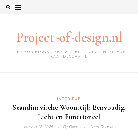
Ga
naar
de
inhoud
Project-of-design.nl
INTERIEUR BLOGS OVER WONEN | TUIN | INTERIEUR |
RAAMDECORATIE
INTERIEUR
Scandinavische Woonstijl: Eenvoudig,
Licht en Functioneel
Januari 12, 2024
By
Olivia
Geen Reacties