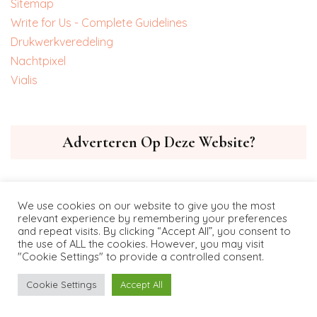
Sitemap
Write for Us - Complete Guidelines
‎Drukwerkveredeling
‎Nachtpixel
‎Vialis
Adverteren Op Deze Website?
Een artikel of link plaatsen? Neem contact op via
We use cookies on our website to give you the most
napiseo.com
.
relevant experience by remembering your preferences
and repeat visits. By clicking “Accept All”, you consent to
the use of ALL the cookies. However, you may visit
"Cookie Settings" to provide a controlled consent.
Cookie Settings
Accept All