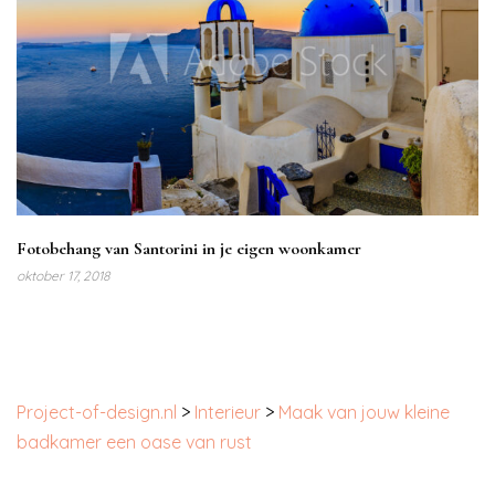
Fotobehang van Santorini in je eigen woonkamer
oktober 17, 2018
Project-of-design.nl
>
Interieur
>
Maak van jouw kleine
badkamer een oase van rust