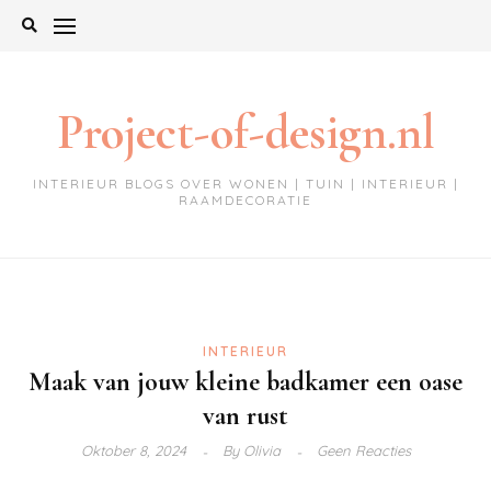
Ga
naar
de
inhoud
Project-of-design.nl
INTERIEUR BLOGS OVER WONEN | TUIN | INTERIEUR |
RAAMDECORATIE
INTERIEUR
Maak van jouw kleine badkamer een oase
van rust
Oktober 8, 2024
By
Olivia
Geen Reacties