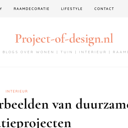
Y
RAAMDECORATIE
LIFESTYLE
CONTACT
Project-of-design.nl
 BLOGS OVER WONEN | TUIN | INTERIEUR | RAA
INTERIEUR
orbeelden van duurzam
atieprojecten