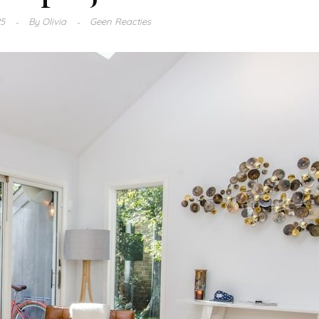
25
By
Olivia
Geen Reacties