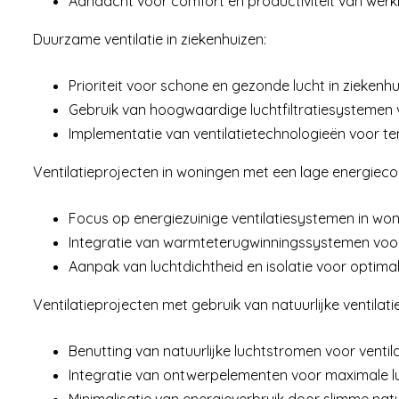
Aandacht voor comfort en productiviteit van wer
Duurzame ventilatie in ziekenhuizen:
Prioriteit voor schone en gezonde lucht in zieken
Gebruik van hoogwaardige luchtfiltratiesystemen v
Implementatie van ventilatietechnologieën voor te
Ventilatieprojecten in woningen met een lage energiec
Focus op energiezuinige ventilatiesystemen in won
Integratie van warmteterugwinningssystemen voor
Aanpak van luchtdichtheid en isolatie voor optimale
Ventilatieprojecten met gebruik van natuurlijke ventilatie
Benutting van natuurlijke luchtstromen voor ventil
Integratie van ontwerpelementen voor maximale luc
Minimalisatie van energieverbruik door slimme natu