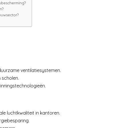
eubescherming?
n?
bouwsector?
 duurzame ventilatiesystemen.
 scholen.
winningstechnologieën.
e luchtkwaliteit in kantoren.
rgiebesparing.