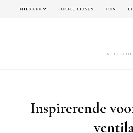
Ga
INTERIEUR
LOKALE GIDSEN
TUIN
DI
naar
de
inhoud
INTERIEUR
Inspirerende vo
ventil