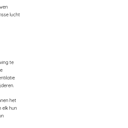
uwen
isse lucht
ving te
te
ntilatie
jderen.
nnen het
 elk hun
un