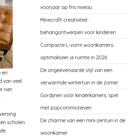
voorjaar op fris niveau
Minecraft creativiteit:
behangontwerpen voor kinderen
Compacte L-vorm woonkamers:
optimaliseer je ruimte in 2026
De ongeëvenaarde stijl van een
n en
d van veel
verwarmde wintertuin in de zomer
t niet
Gordijnen voor kinderkamers: spel
.
met popcornmotieven
versing
De charme van een mini-zentuin in de
nen scholen
 de
woonkamer