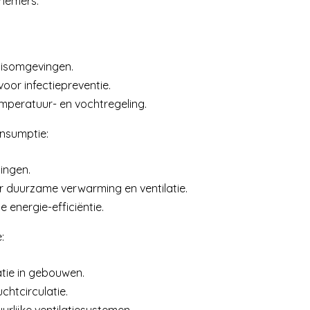
knemers.
huisomgevingen.
oor infectiepreventie.
mperatuur- en vochtregeling.
onsumptie:
ingen.
 duurzame verwarming en ventilatie.
 energie-efficiëntie.
:
atie in gebouwen.
htcirculatie.
urlijke ventilatiesystemen.