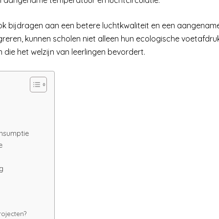
ook bijdragen aan een betere luchtkwaliteit en een aangenam
reren, kunnen scholen niet alleen hun ecologische voetafdru
die het welzijn van leerlingen bevordert.
onsumptie
e
g
rojecten?