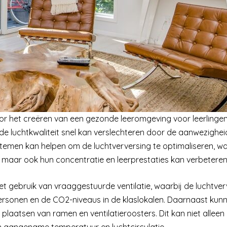
voor het creëren van een gezonde leeromgeving voor leerlinge
de luchtkwaliteit snel kan verslechteren door de aanwezighei
emen kan helpen om de luchtverversing te optimaliseren, wa
 maar ook hun concentratie en leerprestaties kan verbeteren
t gebruik van vraaggestuurde ventilatie, waarbij de luchtver
rsonen en de CO2-niveaus in de klaslokalen. Daarnaast kun
h plaatsen van ramen en ventilatieroosters. Dit kan niet alleen
 aangename temperatuur en luchtcirculatie.