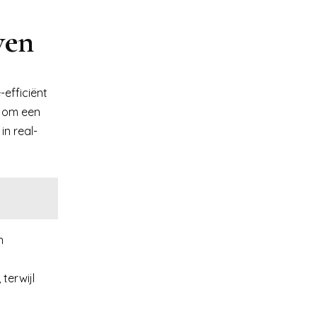
wen
efficiënt
n om een
n real-
n
terwijl