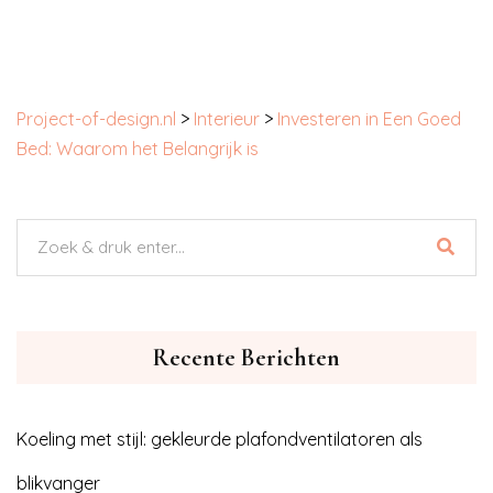
Project-of-design.nl
>
Interieur
>
Investeren in Een Goed
Bed: Waarom het Belangrijk is
Recente Berichten
Koeling met stijl: gekleurde plafondventilatoren als
blikvanger