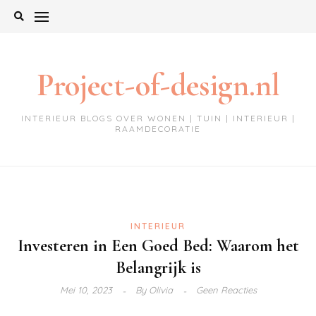
Ga
naar
de
inhoud
Project-of-design.nl
INTERIEUR BLOGS OVER WONEN | TUIN | INTERIEUR |
RAAMDECORATIE
INTERIEUR
Investeren in Een Goed Bed: Waarom het
Belangrijk is
Mei 10, 2023
By
Olivia
Geen Reacties