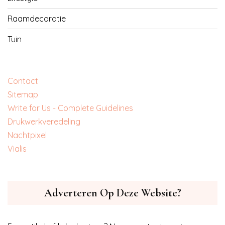
Raamdecoratie
Tuin
Contact
Sitemap
Write for Us - Complete Guidelines
‎Drukwerkveredeling
‎Nachtpixel
‎Vialis
Adverteren Op Deze Website?