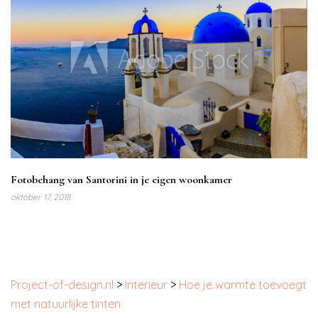
Fotobehang van Santorini in je eigen woonkamer
oktober 17, 2018
Project-of-design.nl
>
Interieur
>
Hoe je warmte toevoegt
met natuurlijke tinten