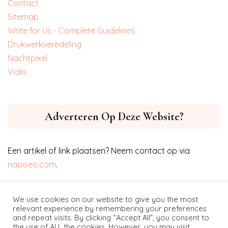
Contact
Sitemap
Write for Us - Complete Guidelines
‎Drukwerkveredeling
‎Nachtpixel
‎Vialis
Adverteren Op Deze Website?
Een artikel of link plaatsen? Neem contact op via
napiseo.com
.
We use cookies on our website to give you the most
relevant experience by remembering your preferences
and repeat visits. By clicking “Accept All”, you consent to
the use of ALL the cookies. However, you may visit