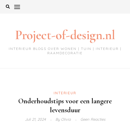
Ga
naar
de
inhoud
Project-of-design.nl
INTERIEUR BLOGS OVER WONEN | TUIN | INTERIEUR |
RAAMDECORATIE
INTERIEUR
Onderhoudstips voor een langere
levensduur
Juli 21, 2024
By
Olivia
Geen Reacties