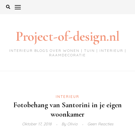
Ga
naar
de
inhoud
Project-of-design.nl
INTERIEUR BLOGS OVER WONEN | TUIN | INTERIEUR |
RAAMDECORATIE
INTERIEUR
Fotobehang van Santorini in je eigen
woonkamer
Oktober 17, 2018
By
Olivia
Geen Reacties