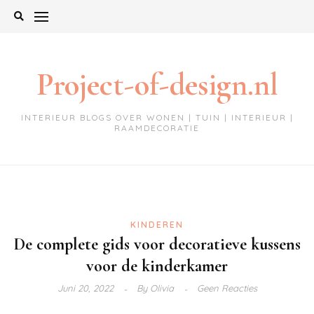
Ga
naar
de
inhoud
Project-of-design.nl
INTERIEUR BLOGS OVER WONEN | TUIN | INTERIEUR |
RAAMDECORATIE
KINDEREN
De complete gids voor decoratieve kussens
voor de kinderkamer
Juni 20, 2022
By
Olivia
Geen Reacties