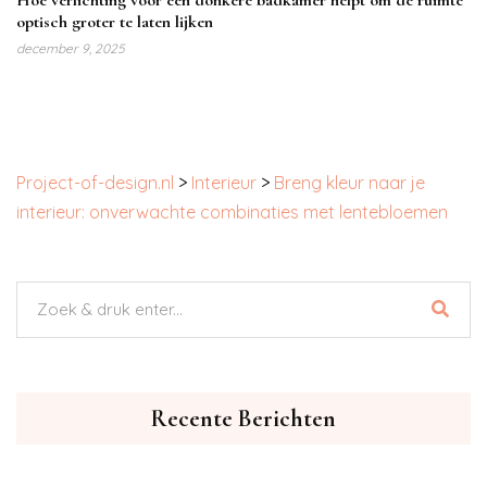
optisch groter te laten lijken
december 9, 2025
Project-of-design.nl
>
Interieur
>
Breng kleur naar je
interieur: onverwachte combinaties met lentebloemen
Recente Berichten