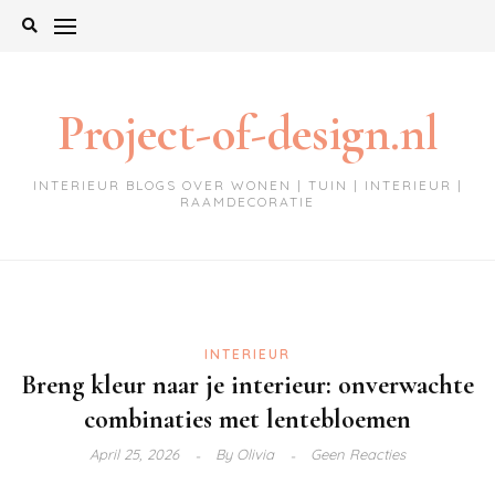
Ga
naar
de
inhoud
Project-of-design.nl
INTERIEUR BLOGS OVER WONEN | TUIN | INTERIEUR |
RAAMDECORATIE
INTERIEUR
Breng kleur naar je interieur: onverwachte
combinaties met lentebloemen
April 25, 2026
By
Olivia
Geen Reacties