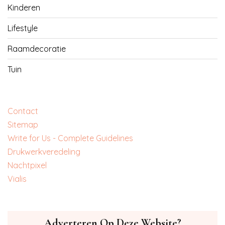
Kinderen
Lifestyle
Raamdecoratie
Tuin
Contact
Sitemap
Write for Us - Complete Guidelines
‎Drukwerkveredeling
‎Nachtpixel
‎Vialis
Adverteren Op Deze Website?