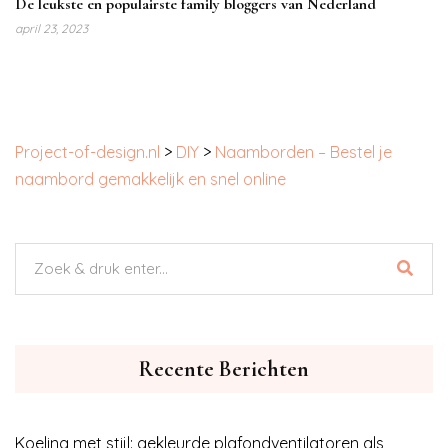
De leukste en populairste family bloggers van Nederland
april 23, 2023
Project-of-design.nl
>
DIY
>
Naamborden – Bestel je
naambord gemakkelijk en snel online
Recente Berichten
Koeling met stijl: gekleurde plafondventilatoren als