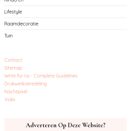
Lifestyle
Raamdecoratie
Tuin
Contact
Sitemap
Write for Us - Complete Guidelines
‎Drukwerkveredeling
‎Nachtpixel
‎Vialis
Adverteren Op Deze Website?