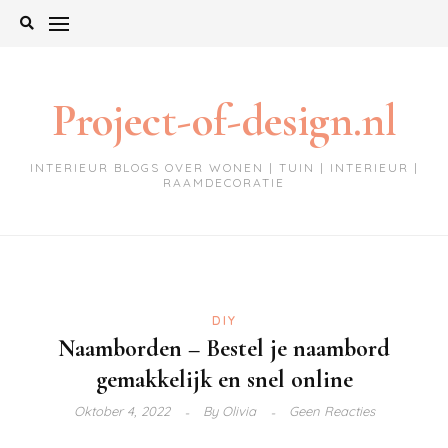
Ga
naar
de
inhoud
Project-of-design.nl
INTERIEUR BLOGS OVER WONEN | TUIN | INTERIEUR |
RAAMDECORATIE
DIY
Naamborden – Bestel je naambord
gemakkelijk en snel online
Oktober 4, 2022
By
Olivia
Geen Reacties