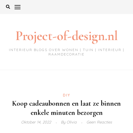
Ga
naar
de
inhoud
Project-of-design.nl
INTERIEUR BLOGS OVER WONEN | TUIN | INTERIEUR |
RAAMDECORATIE
DIY
Koop cadeaubonnen en laat ze binnen
enkele minuten bezorgen
Oktober 14, 2022
By
Olivia
Geen Reacties