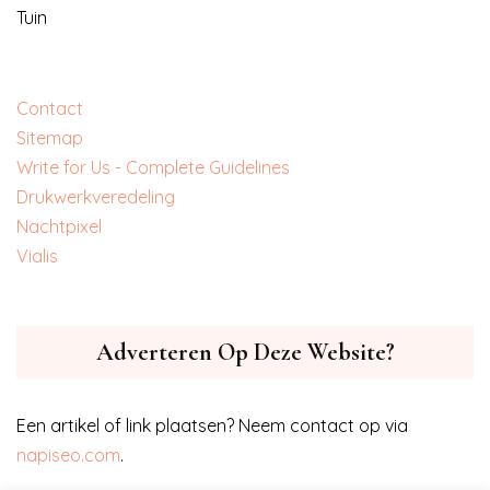
Tuin
Contact
Sitemap
Write for Us - Complete Guidelines
‎Drukwerkveredeling
‎Nachtpixel
‎Vialis
Adverteren Op Deze Website?
Een artikel of link plaatsen? Neem contact op via
napiseo.com
.