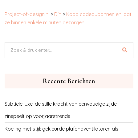
Project-of-design.nl
>
DIY
>
Koop cadeaubonnen en laat
ze binnen enkele minuten bezorgen
Recente Berichten
Subtiele luxe: de stille kracht van eenvoudige zijde
zinspeelt op voorjaarstrends
Koeling met stijl: gekleurde plafondventilatoren als