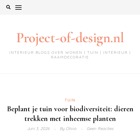
Ga
naar
de
inhoud
Project-of-design.nl
INTERIEUR BLOGS OVER WONEN | TUIN | INTERIEUR |
RAAMDECORATIE
TUIN
Beplant je tuin voor biodiversiteit: dieren
trekken met inheemse planten
Juni 3, 2026
By
Olivia
Geen Reacties