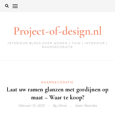
Ga
naar
de
inhoud
Project-of-design.nl
INTERIEUR BLOGS OVER WONEN | TUIN | INTERIEUR |
RAAMDECORATIE
RAAMDECORATIE
Laat uw ramen glanzen met gordijnen op
maat – Waar te koop?
Februari 13, 2023
By
Olivia
Geen Reacties