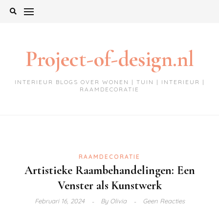
Ga
naar
de
inhoud
Project-of-design.nl
INTERIEUR BLOGS OVER WONEN | TUIN | INTERIEUR |
RAAMDECORATIE
RAAMDECORATIE
Artistieke Raambehandelingen: Een
Venster als Kunstwerk
Februari 16, 2024
By
Olivia
Geen Reacties