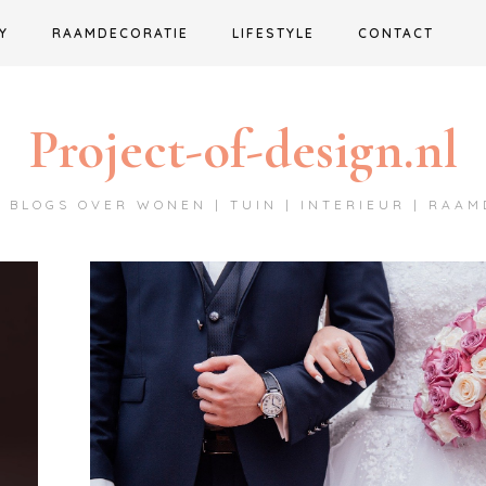
Y
RAAMDECORATIE
LIFESTYLE
CONTACT
Project-of-design.nl
 BLOGS OVER WONEN | TUIN | INTERIEUR | RAA