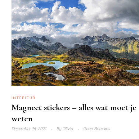
INTERIEUR
Magneet stickers – alles wat moet je
weten
December 16, 2021
By
Olivia
Geen Reacties