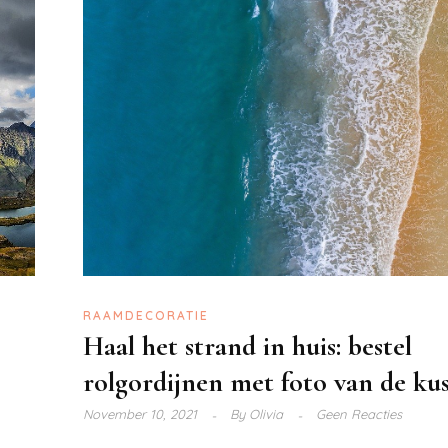
RAAMDECORATIE
Haal het strand in huis: bestel
rolgordijnen met foto van de ku
November 10, 2021
By
Olivia
Geen Reacties