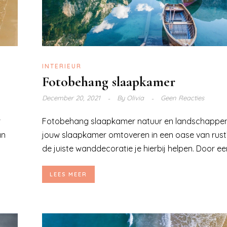
INTERIEUR
Fotobehang slaapkamer
December 20, 2021
By
Olivia
Geen Reacties
r
Fotobehang slaapkamer natuur en landschappen 
an
jouw slaapkamer omtoveren in een oase van rust
de juiste wanddecoratie je hierbij helpen. Door een
LEES MEER