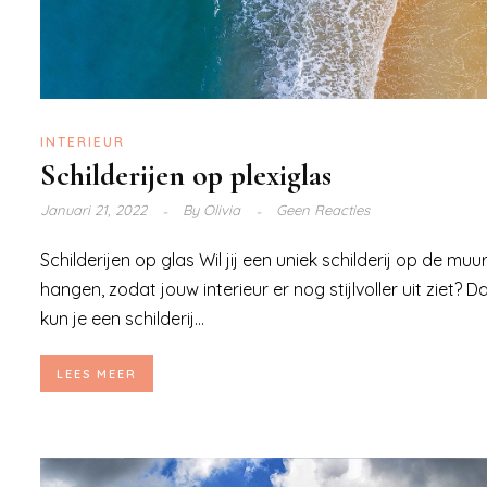
INTERIEUR
Schilderijen op plexiglas
Januari 21, 2022
By
Olivia
Geen Reacties
Schilderijen op glas Wil jij een uniek schilderij op de muu
hangen, zodat jouw interieur er nog stijlvoller uit ziet? D
kun je een schilderij...
LEES MEER