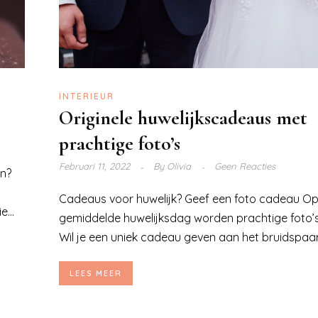
INTERIEUR
Originele huwelijkscadeaus met
prachtige foto’s
Februari 11, 2022
By
Olivia
Geen Reacties
en?
Cadeaus voor huwelijk? Geef een foto cadeau O
...
gemiddelde huwelijksdag worden prachtige foto’
Wil je een uniek cadeau geven aan het bruidspaar
LEES MEER