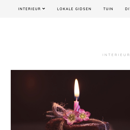
Ga
INTERIEUR
LOKALE GIDSEN
TUIN
DI
naar
de
inhoud
INTERIEUR