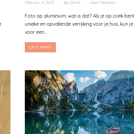
Februari 3, 2022
By
Olivia
Geen Reacties
Foto op aluminium: wat is dat? Als je op zoek ben
e
unieke en opvallende verrijking voor je huis, kun je
voor een...
LEES MEER