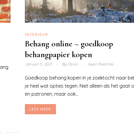
INTERIEUR
Behang online – goedkoop
behangpapier kopen
Januari 5, 2021
By
Olivia
Geen Reacties
hang
Goedkoop behang kopen In je zoektocht naar b
je heel wat opties tegen. Niet alleen als het gaat
en patronen, maar ook...
LEES MEER