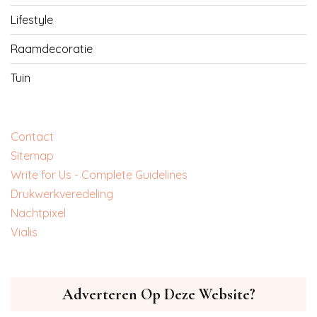
Lifestyle
Raamdecoratie
Tuin
Contact
Sitemap
Write for Us - Complete Guidelines
‎Drukwerkveredeling
‎Nachtpixel
‎Vialis
Adverteren Op Deze Website?