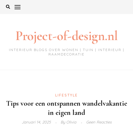
Ga
naar
de
inhoud
Project-of-design.nl
INTERIEUR BLOGS OVER WONEN | TUIN | INTERIEUR |
RAAMDECORATIE
LIFESTYLE
Tips voor een ontspannen wandelvakantie
in eigen land
Januari 14, 2025
By
Olivia
Geen Reacties