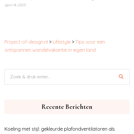
april 14, 2025
Project-of-design.nl
>
Lifestyle
>
Tips voor een
ontspannen wandelvakantie in eigen land
Recente Berichten
Koeling met stijl: gekleurde plafondventilatoren als