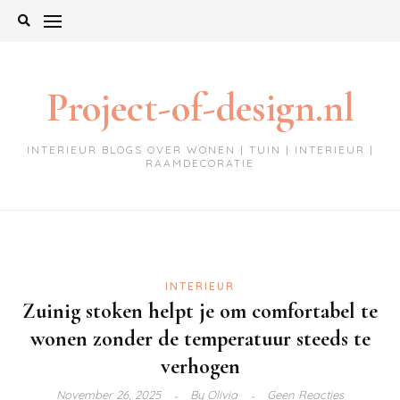
Ga
naar
de
inhoud
Project-of-design.nl
INTERIEUR BLOGS OVER WONEN | TUIN | INTERIEUR |
RAAMDECORATIE
INTERIEUR
Zuinig stoken helpt je om comfortabel te
wonen zonder de temperatuur steeds te
verhogen
November 26, 2025
By
Olivia
Geen Reacties