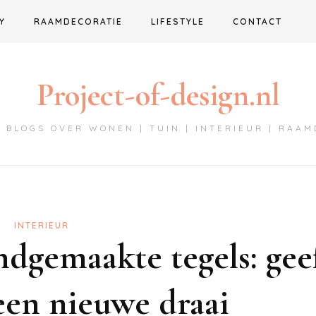
Y
RAAMDECORATIE
LIFESTYLE
CONTACT
Project-of-design.nl
 BLOGS OVER WONEN | TUIN | INTERIEUR | RAA
INTERIEUR
dgemaakte tegels: geef
een nieuwe draai