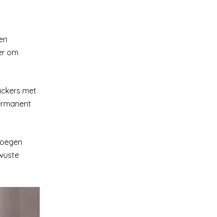
Een
ier om
tickers met
permanent
voegen
wuste