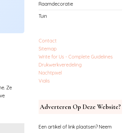
Raamdecoratie
Tuin
Contact
Sitemap
Write for Us - Complete Guidelines
‎Drukwerkveredeling
‎Nachtpixel
‎Vialis
me. Ze
eve
Adverteren Op Deze Website?
Een artikel of link plaatsen? Neem