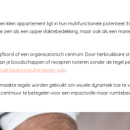
n klein appartement ligt in hun multifunctionele potentieel. 
 te zien als een oppervlaktebedekking, maar ook als een man
ijfbord of een organisatorisch centrum. Door herbruikbare s
, kan je boodschappen of recepten noteren zonder de tegel 
nde keukenmeubel-kiezen gids
.
gemaakte tegels worden gebruikt om visuele dynamiek toe te 
ccentmuur te betegelen voor een impactvolle maar ruimtebe