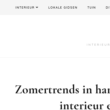
Ga
INTERIEUR
LOKALE GIDSEN
TUIN
DI
naar
de
inhoud
INTERIEUR
Zomertrends in han
interieur 