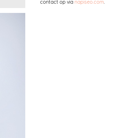
contact op via
napiseo.com
.