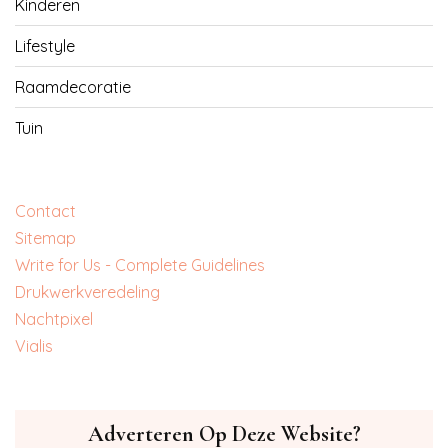
Kinderen
Lifestyle
Raamdecoratie
Tuin
Contact
Sitemap
Write for Us - Complete Guidelines
‎Drukwerkveredeling
‎Nachtpixel
‎Vialis
Adverteren Op Deze Website?