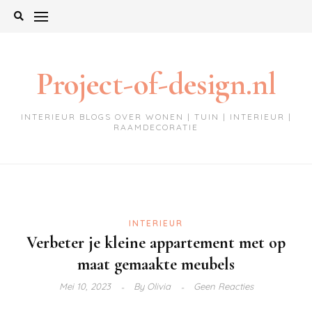
Ga
naar
de
inhoud
Project-of-design.nl
INTERIEUR BLOGS OVER WONEN | TUIN | INTERIEUR |
RAAMDECORATIE
INTERIEUR
Verbeter je kleine appartement met op
maat gemaakte meubels
Mei 10, 2023
By
Olivia
Geen Reacties