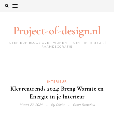
Ga
naar
de
inhoud
Project-of-design.nl
INTERIEUR BLOGS OVER WONEN | TUIN | INTERIEUR |
RAAMDECORATIE
INTERIEUR
Kleurentrends 2024: Breng Warmte en
Energie in je Interieur
Maart 22, 2024
By
Olivia
Geen Reacties