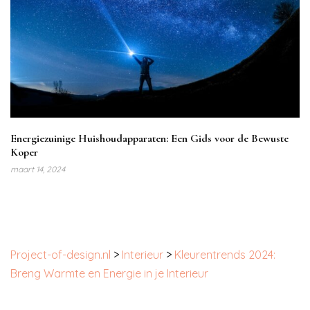
Energiezuinige Huishoudapparaten: Een Gids voor de Bewuste
Koper
maart 14, 2024
Project-of-design.nl
>
Interieur
>
Kleurentrends 2024:
Breng Warmte en Energie in je Interieur