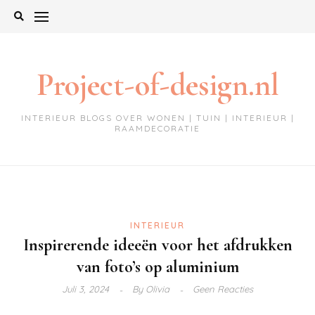
Ga
naar
de
inhoud
Project-of-design.nl
INTERIEUR BLOGS OVER WONEN | TUIN | INTERIEUR |
RAAMDECORATIE
INTERIEUR
Inspirerende ideeën voor het afdrukken
van foto’s op aluminium
Juli 3, 2024
By
Olivia
Geen Reacties