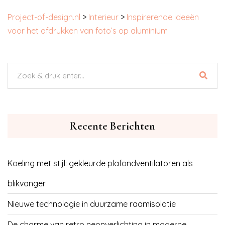
Project-of-design.nl
>
Interieur
>
Inspirerende ideeën
voor het afdrukken van foto’s op aluminium
Recente Berichten
Koeling met stijl: gekleurde plafondventilatoren als
blikvanger
Nieuwe technologie in duurzame raamisolatie
De charme van retro neonverlichting in moderne