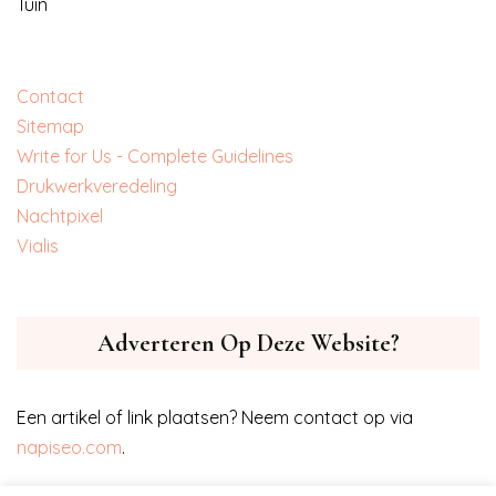
Tuin
Contact
Sitemap
Write for Us - Complete Guidelines
‎Drukwerkveredeling
‎Nachtpixel
‎Vialis
Adverteren Op Deze Website?
Een artikel of link plaatsen? Neem contact op via
napiseo.com
.