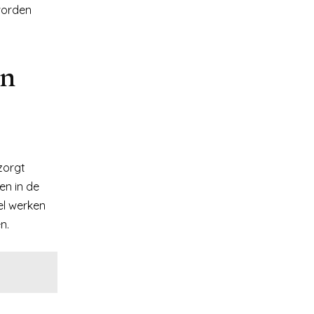
 worden
en
zorgt
en in de
el werken
n.