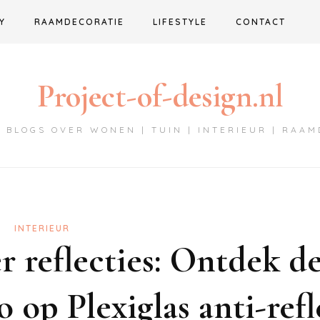
Y
RAAMDECORATIE
LIFESTYLE
CONTACT
Project-of-design.nl
 BLOGS OVER WONEN | TUIN | INTERIEUR | RAA
INTERIEUR
r reflecties: Ontdek d
 op Plexiglas anti-refl