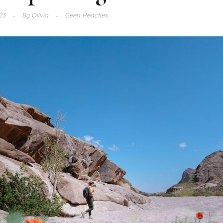
023
By
Olivia
Geen Reacties