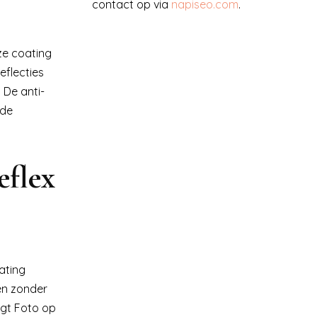
contact op via
napiseo.com
.
ze coating
eflecties
. De anti-
nde
eflex
ating
ren zonder
rgt Foto op