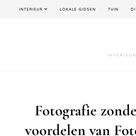
Ga
INTERIEUR
LOKALE GIDSEN
TUIN
DI
naar
de
inhoud
INTERIEUR
Fotografie zonde
voordelen van Foto