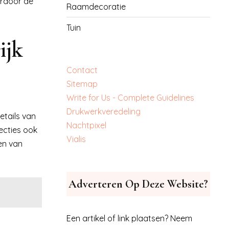
ardoor de
Raamdecoratie
Tuin
ijk
Contact
Sitemap
Write for Us - Complete Guidelines
‎Drukwerkveredeling
etails van
‎Nachtpixel
ecties ook
‎Vialis
en van
Adverteren Op Deze Website?
Een artikel of link plaatsen? Neem