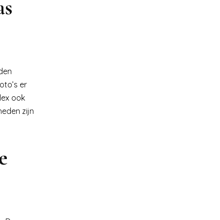
as
rden
oto’s er
flex ook
heden zijn
e