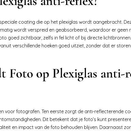
exiglas anti-reflex?
 speciale coating die op het plexiglas wordt aangebracht. De
lijkmatig wordt verspreid en geabsorbeerd, waardoor er geen r
o goed zichtbaar, zelfs in fel licht of bij directe lichtbronnen
vanuit verschillende hoeken goed uitziet, zonder dat er store
t Foto op Plexiglas anti-r
len voor fotografen. Ten eerste zorgt de anti-reflecterende co
lichtomstandigheden. Dit betekent dat je foto’s kunt presente
aliteit en impact van de foto behouden blijven. Daarnaast zo