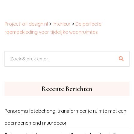
Project-of-design.nl
>
Interieur
>
De perfecte
raambekleding voor tijdelijke woonruimtes
Recente Berichten
Panorama fotobehang: transformeer je ruimte met een
adembenemend muurdecor