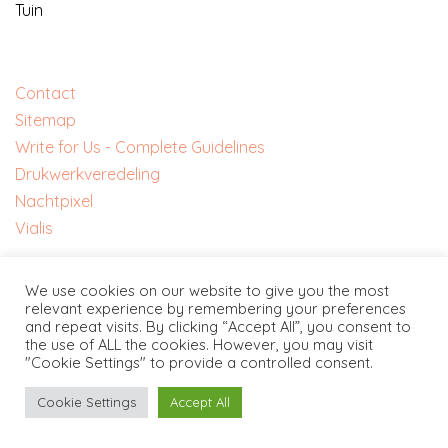
Tuin
Contact
Sitemap
Write for Us - Complete Guidelines
‎Drukwerkveredeling
‎Nachtpixel
‎Vialis
We use cookies on our website to give you the most
relevant experience by remembering your preferences
Adverteren Op Deze Website?
and repeat visits. By clicking “Accept All”, you consent to
the use of ALL the cookies. However, you may visit
"Cookie Settings" to provide a controlled consent.
Een artikel of link plaatsen? Neem contact op via
Cookie Settings
Accept All
napiseo.com
.