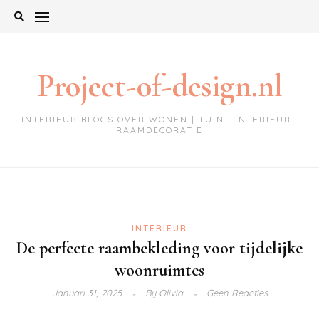
Ga
naar
de
inhoud
Project-of-design.nl
INTERIEUR BLOGS OVER WONEN | TUIN | INTERIEUR |
RAAMDECORATIE
INTERIEUR
De perfecte raambekleding voor tijdelijke
woonruimtes
Januari 31, 2025
By
Olivia
Geen Reacties