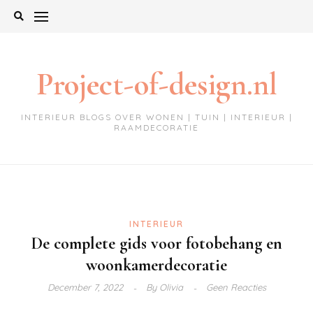
Ga
naar
de
inhoud
Project-of-design.nl
INTERIEUR BLOGS OVER WONEN | TUIN | INTERIEUR |
RAAMDECORATIE
INTERIEUR
De complete gids voor fotobehang en
woonkamerdecoratie
December 7, 2022
By
Olivia
Geen Reacties