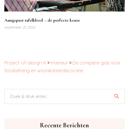
Aangepast tafelkleed – de perfecte keuze
september 21, 2022
Project-of-design.nl
>
Interieur
>
De complete gids voor
fotobehang en woonkamerdecoratie
Recente Berichten