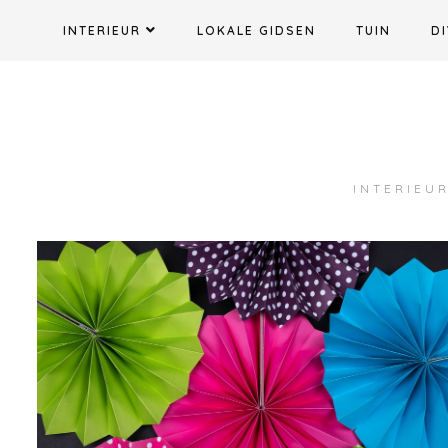
Ga
INTERIEUR
LOKALE GIDSEN
TUIN
DI
naar
de
inhoud
INTERIEUR