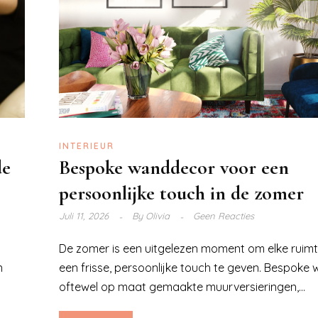
INTERIEUR
de
Bespoke wanddecor voor een
persoonlijke touch in de zomer
Juli 11, 2026
By
Olivia
Geen Reacties
t
De zomer is een uitgelezen moment om elke ruimte
n
een frisse, persoonlijke touch te geven. Bespoke
oftewel op maat gemaakte muurversieringen,...