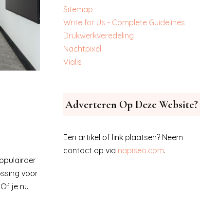
Sitemap
Write for Us - Complete Guidelines
‎Drukwerkveredeling
‎Nachtpixel
‎Vialis
Adverteren Op Deze Website?
Een artikel of link plaatsen? Neem
contact op via
napiseo.com
.
pulairder
ossing voor
Of je nu