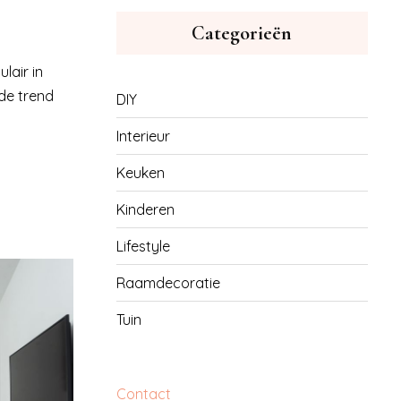
Categorieën
lair in
nde trend
DIY
Interieur
Keuken
Kinderen
Lifestyle
Raamdecoratie
Tuin
Contact