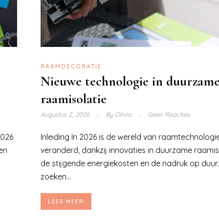
RAAMDECORATIE
Nieuwe technologie in duurzam
raamisolatie
Augustus 2, 2026
By
Olivia
Geen Reacties
2026
Inleiding In 2026 is de wereld van raamtechnologi
en
veranderd, dankzij innovaties in duurzame raamis
de stijgende energiekosten en de nadruk op duu
zoeken...
LEES MEER