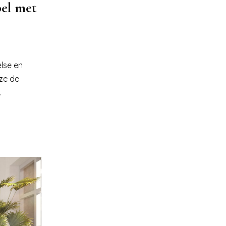
pel met
lse en
 ze de
.