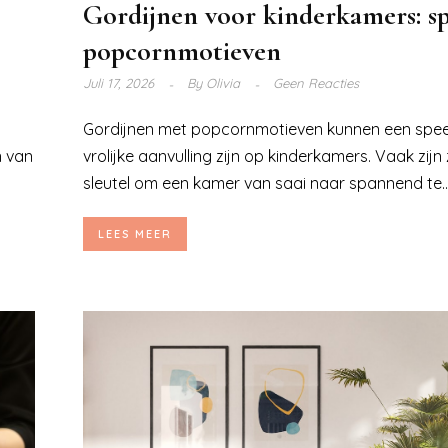
Gordijnen voor kinderkamers: s
popcornmotieven
Juli 17, 2026
By
Olivia
Geen Reacties
Gordijnen met popcornmotieven kunnen een spee
n van
vrolijke aanvulling zijn op kinderkamers. Vaak zijn
sleutel om een kamer van saai naar spannend te..
LEES MEER