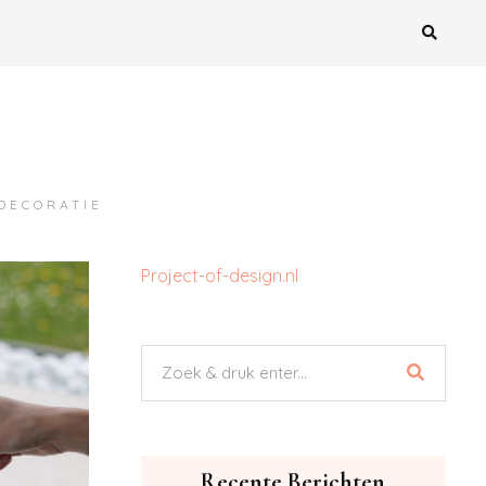
MDECORATIE
Project-of-design.nl
Recente Berichten