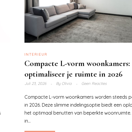
INTERIEUR
Compacte L-vorm woonkamers:
optimaliseer je ruimte in 2026
Juli 23, 2026
By
Olivia
Geen Reacties
Compacte L-vorm woonkamers worden steeds po
in 2026. Deze slimme indelingsoptie biedt een opl
s
het optimaal benutten van beperkte woonruimte. 
in...