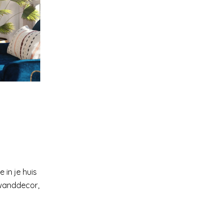
 in je huis
 wanddecor,