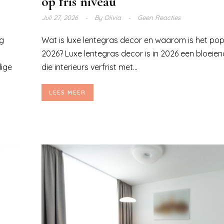
op fris niveau
Juli 27, 2026
By
Olivia
Geen Reacties
ng
Wat is luxe lentegras decor en waarom is het popu
2026? Luxe lentegras decor is in 2026 een bloeie
dige
die interieurs verfrist met...
LEES MEER